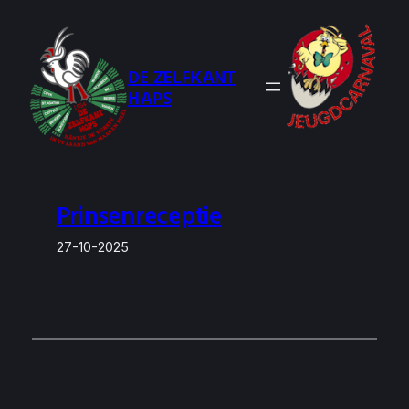
Ga
naar
de
DE ZELFKANT
inhoud
HAPS
Prinsenreceptie
27-10-2025