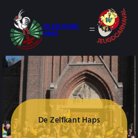
Ga
naar
de
DE ZELFKANT
inhoud
HAPS
De Zelfkant Haps