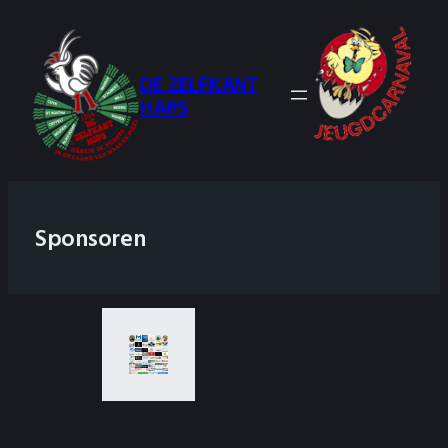
Ga
naar
de
DE ZELFKANT
inhoud
HAPS
Sponsoren