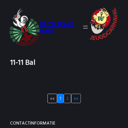
Ga
naar
de
DE ZELFKANT
inhoud
HAPS
11-11 Bal
««
1
2
»»
CONTACTINFORMATIE