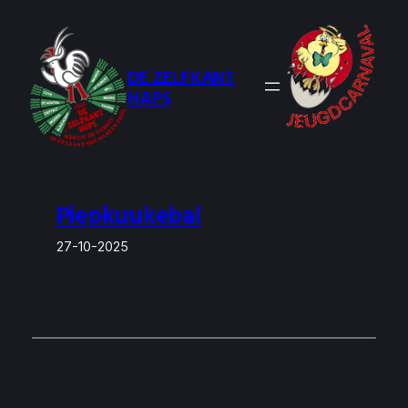
Ga
naar
de
DE ZELFKANT
inhoud
HAPS
Piepkuukebal
27-10-2025