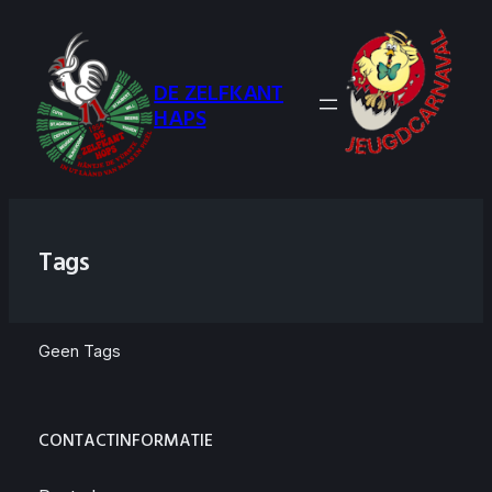
Ga
naar
de
DE ZELFKANT
inhoud
HAPS
Tags
Geen Tags
CONTACTINFORMATIE